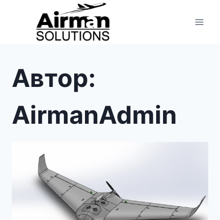
Перейти
к
содержимому
Автор:
AirmanAdmin